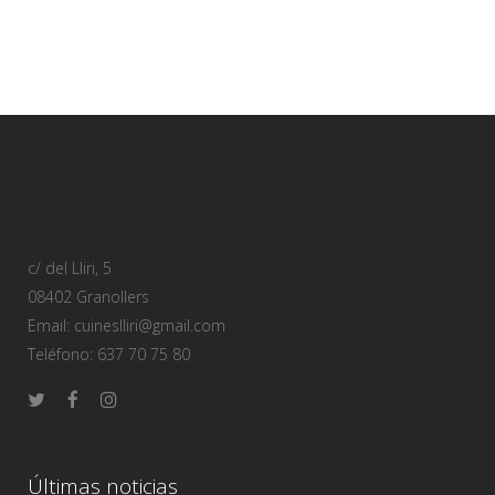
c/ del Lliri, 5
08402 Granollers
Email: cuineslliri@gmail.com
Teléfono: 637 70 75 80
Últimas noticias