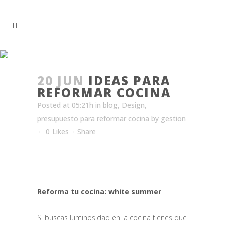
IDEAS PARA REFORMAR
COCINA
20 JUN
IDEAS PARA
REFORMAR COCINA
Posted at 05:21h
in
blog
,
Design
,
presupuesto para reformar cocina
by
gestion
0
Likes
Share
Ideas para reformar
la Cocina
Reforma tu cocina: white summer
Si buscas luminosidad en la cocina tienes que