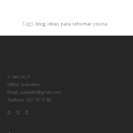
Tags:
blog
,
ideas para reformar cocina
c/ del Lliri, 5
08402 Granollers
Email: cuineslliri@gmail.com
Teléfono: 637 70 75 80