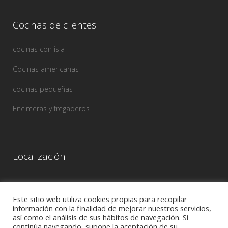
Cocinas de clientes
cocinas con isla
Cocinas americanas
cocinas pequeñas
Encimeras y fregaderos
Localización
Este sitio web utiliza cookies propias para recopilar
información con la finalidad de mejorar nuestros servicios,
así como el análisis de sus hábitos de navegación. Si
continúa navegando, supone la aceptación de su