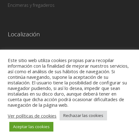
Encimeras y fregaderos
Localización
Este sitio web utiliza cookies propias para recopilar
información con la finalidad de mejorar nuestros servicios,
así como el análisis de sus hábitos de navegación. Si
continúa navegando, supone la aceptación de su
instalación. El usuario tiene la posibilidad de configurar su
navegador pudiendo, si así lo desea, impedir que sean
instaladas en su disco duro, aunque deberá tener en
cuenta que dicha acción podrá ocasionar dificultades de
navegación de la página web.
Ver políticas de cookies
Rechazar las cookies
AVISO LEGAL
-
POLÍTICA DE PRIVACIDAD
-
POLÍTICA DE COOKIES
Aceptar las cookies
2022 © Copyright - Creado por:
Grupo Prosistel Technology Consulting