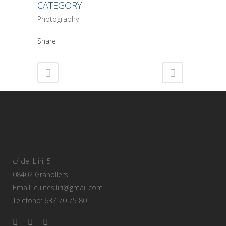
CATEGORY
Photography
Share
c/ del Lliri, 5
08402 Granollers
Email: cuineslliri@gmail.com
Teléfono: 637 70 75 80